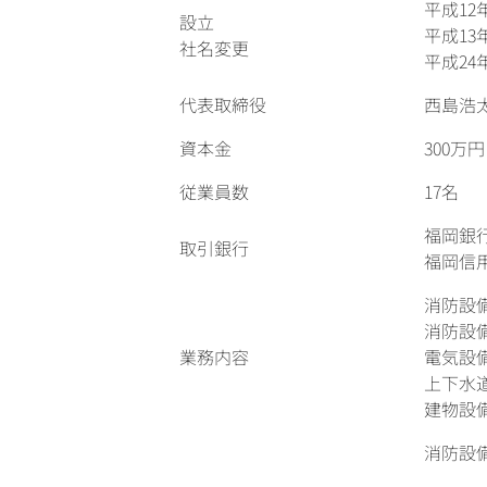
平成12
設立
平成13
社名変更
平成24
代表取締役
西島浩
資本金
300万円
従業員数
17名
福岡銀
取引銀行
福岡信
消防設
消防設
業務内容
電気設
上下水
建物設
消防設
乙種