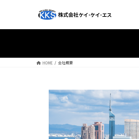
コ
ナ
ン
ビ
テ
ゲ
ン
ー
ツ
シ
へ
ョ
ス
ン
キ
に
ッ
移
HOME
会社概要
プ
動