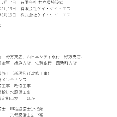
年7月17日 有限会社 共立環境設備
年1月19日 有限会社ケイ・ケイ・エス
年1月19日 株式会社ケイ・ケイ・エス
太
行 野方支店、西日本シティ銀行 野方支店、
用金庫 姪浜支店、佐賀銀行 西新町支店
備施工（新設及び改修工事）
備メンテナンス
備工事・改修工事
道給排水設備工事
備定期点検 ほか
備士 甲種設備士1～5類
設備士6、7類